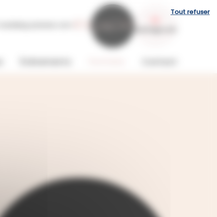
Tout refuser
l-wedding-planner.com
s
Événements
Portfolio
Contact