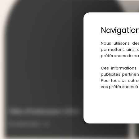
Nous utilisons de
permettent, ainsi
préférences de na
Ces informations 
publicités pertine
Pour tous les autr
vos préférences à
Fête d’halloween 2024
En savoir plus