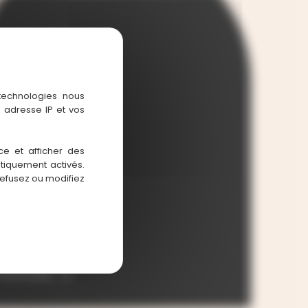
 technologies nous
 adresse IP et vos
ce et afficher des
atiquement activés.
refusez ou modifiez
aptême Lorenzo
savoir plus