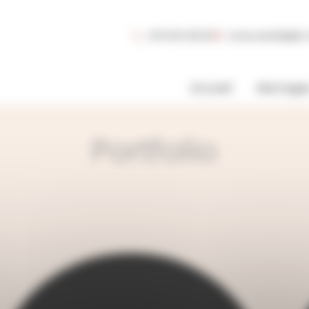
06 15 62 38 00
lucas.aurelie@a
Accueil
Mariage
Portfolio