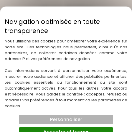
et sa région
Nous utilisons des cookies pour améliorer votre expérience sur
notre site. Ces technologies nous permettent, ainsi qu'à nos
partenaires, de collecter certaines données comme votre
adresse IP et vos préférences de navigation.
Ces informations servent à personnaliser votre expérience,
mesurer notre audience et afficher des publicités pertinentes.
Les cookies essentiels au fonctionnement du site sont
automatiquement activés. Pour tous les autres, votre accord
est nécessaire. Vous gardez le contrôle : acceptez, refusez ou
modifiez vos préférences à tout moment via les paramètres de
cookies.
Personnaliser
Accepter et fermer